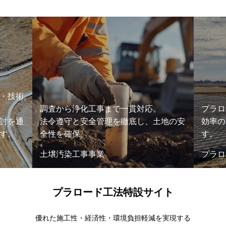
・技術
調査から浄化工事まで一貫対応。
プラロ
討を通
法令遵守と安全管理を徹底し、土地の安
効率の
す。
全性を確保。
す。
土壌汚染工事事業
プラロ
プラロード工法特設サイト
優れた施工性・経済性・環境負担軽減を実現する